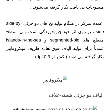
منسوجات بی بافت بکار گرفته می‌شوند .
عمده تمرکز در هنگام تولید نخ‌ های دو جزئی side-by-
side ، بر روی اثر خود چین‌خوردگی است ولی سطح
مقطع های segmented-pie و islands-in-the-sea
عمدتاً برای تولید الیاف فوق‌العاده ظریف میکروفایبر
بکار گرفته می‌شوند.( کمتر از 0.3 dpf)
الیاف دو جزئی هسته-غلاف