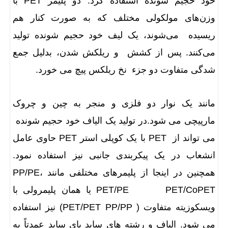
خود حجیم شونده استفاده کرد. دو پلیمر PET با
وزن‌های مولکولی مختلف که به‌ صورت کنار هم
ریسیده می‌شوند، یک لیف خود حجیم شونده تولید
می‌کنند. پس از کشش و ریلکش شدن، بدلیل جمع
شدگی متفاوت دو جزء نخ ریلکس پیچ می خورد.
مانند یک نوار دو فلزی و منجر به چین و چروک
مارپیچی می شود.در تولید یک الیاف خود حجیم شونده
می تواند از PET با یک کوپلی استر PET حاوی عامل
انشعاب در یک پیکربندی جانبی نیز استفاده نمود.
همچنین در اینجا از پلیمرهای مختلفی مانندPP/PE،
PET/PE PET/CoPET یا همان پلیمرولی با
ویسکوزیته متفاوت ( PET/PET PP/PP) نیز استفاده
می شود. الیاف و رشته های ساید بای ساید عمدتاً به