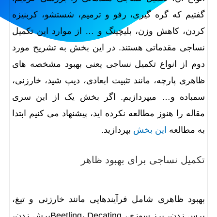
گفتیم که گره گیری، رفو و ترمیم، شستشو، کربنیزه
کردن، کاهش وزن، بلیچینگ و … از موارد این تکمیل
نساجی مقدماتی هستند. در این بخش به تشریح مورد
دوم از انواع تکمیل نساجی یعنی بهبود مشخصه های
ظاهری پارچه، مانند تثبیت ابعادی، دیپ شید، خارزنی،
سمباده و… میپردازیم. اگر بخش یک از این سری
مقاله را هنوز مطالعه نکرده اید، پیشنهاد می کنیم ابتدا
به مطالعه
این بخش
بپردازید.
تکمیل نساجی برای بهبود ظاهر
بهبود ظاهری شامل فرآیندهایی مانند خارزنی و تیغ،
برس زدن، پرز سوزی، Beetling، Decatingبرش زدن،