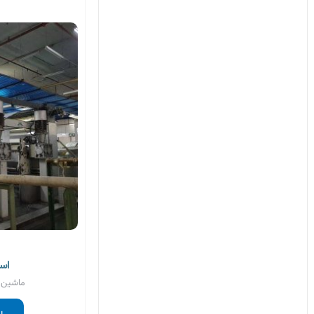
اس
ماشین آ