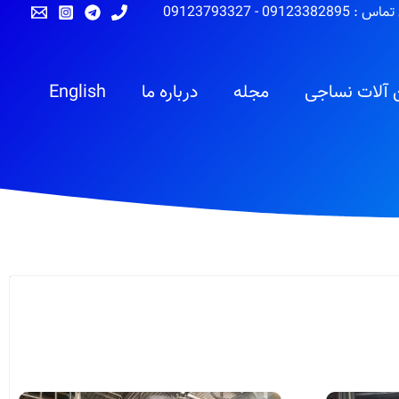
تماس :
09123382895
-
09123793327
 آلات نساجی
مجله
درباره ما
English