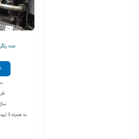
جت رنگرزی 
ا
ساز
ظرفیت
سال 
به همراه 3 تیوب (امکان استفاده تک تیوب)