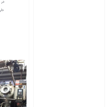
در ح
دار