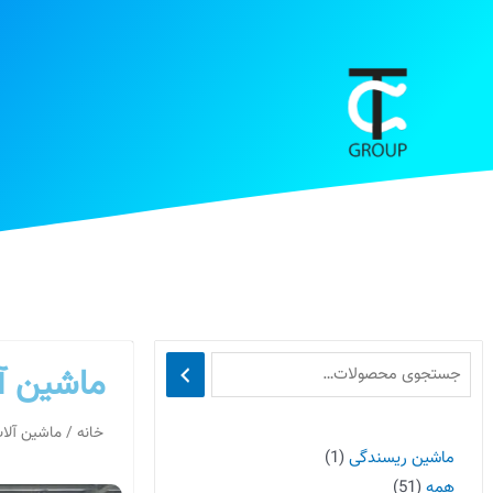
ماشین آ
خانه
/ ماشین آلات
ماشین ریسندگی
1
همه
51