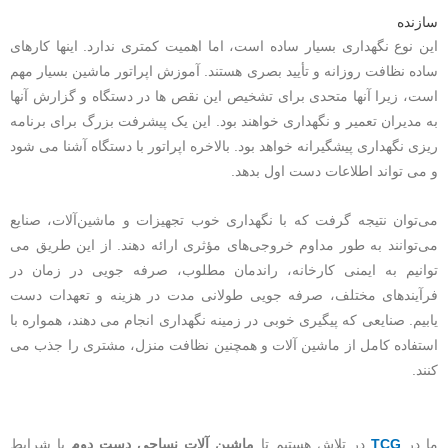
سازنده
این نوع نگهداری بسیار ساده است، اما اهمیت کمتری ندارد. اینها کارهای
ساده نظافت روزانه و تأیید بصری هستند.
آموزش اپراتور ماشین بسیار مهم
است، زیرا آنها متحدی برای تشخیص این نقص ها در دستگاه و گزارش آنها
به مدیران تعمیر و نگهداری خواهند بود.
این یک پیشرفت بزرگ برای برنامه
ریزی نگهداری پیشگیرانه خواهد بود. بالاخره اپراتور با دستگاه آشنا می شود
و می تواند اطلاعات دست اول بدهد.
می‌توان نتیجه گرفت که با نگهداری خوب تجهیزات و ماشین‌آلات، صنایع
می‌توانند به طور مداوم خروجی‌های مؤثری ارائه دهند. از این طریق می
توانیم به ایمنی کارخانه، راندمان مطلوب، صرفه جویی در زمان در
فرآیندهای مختلف، صرفه جویی طولانی مدت در هزینه و تعهدات دست
یابیم. صنایعی که پیگیری خوبی در زمینه نگهداری انجام می دهند، همواره با
استفاده کامل از ماشین آلات و همچنین نظافت منزل، مشتری را جذب می
کنند.
ما در
TCG
در تلاش هستیم تا
ماشین آلات نساجی دست دوم
با شرایط