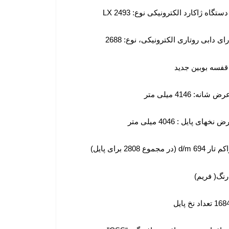
دستگاه ژاکارد الکترونیکی نوع: LX 2493
رای دابی روتاری الکترونیکی، نوع: 2688
 قفسه بوبین جدید
 شانه: 4146 میلی متر
 نخهای پایل : 4046 میلی متر
 694 d/m (در مجموع 2808 برای پایل)
تعداد نخ پایل