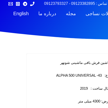
تماس :
09123382895
-
09123793327
لات نساجی
مجله
درباره ما
English
شین فرش بافی ماشینی شونهر
ALPHA 500 UNIVERSAL
ل ساخت : 2019
4300 میلی متر