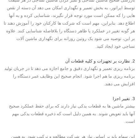
بازرسی صحیح ماشین نساجی و تمیز کردن ماشین نساجی در هر شیفت
توسط اپراتور، به بخش تعمیر و نگهداری امکان می دهد آن دسته از نقص
هایی را که ممکن است مورد توجه قرار نگیرند، شناسایی کرده و به آنها
اطلاع دهد. بنابراین، مهم است که شرکت ها کارکنان خود را آموزش دهند تا
هر گونه تغییر در عملکرد یا ظاهر دستگاه را بلافاصله شناسایی کنند. علاوه
بر این، توصیه می شود یک روتین روزانه برای نگهداری ماشین آلات
نساجی خود ایجاد کنید.
2. نظارت بر تجهیزات و کلیه قطعات آن
برنامه ریزی تعمیر و نگهداری دقیق و جامع اجازه می دهد تا در جریان تولید
برنامه ریزی ما هم اجرا شود. انجام صحیح این وظایف عمر دستگاه را
افزایش می دهند.
3. تغییر اجزا
بیشتر ماشین ها به قطعات یدکی نیاز دارند که برای حفظ عملکرد صحیح
آنها باید تعویض شوند. به همین دلیل است که ذخیره قطعات یدکی مهم
است.
این سهام باید بر اساس نیاز هر شرکت مطالعه و ترکیب شود. به همین