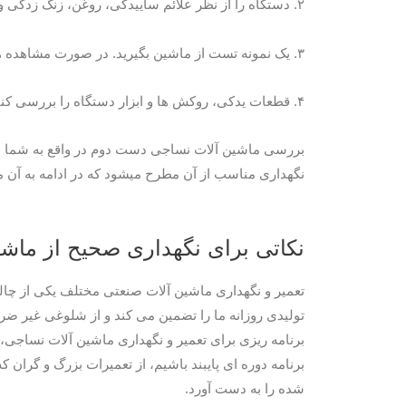
۲. دستگاه را از نظر علائم ساییدگی، روغن، زنگ زدگی و سایر عوامل مورد بررسی قرار دهید. هر گونه نقصی را که در قسمت بیرونی آشکار است بررسی کنید.
۳. یک نمونه تست از ماشین بگیرید. در صورت مشاهده هر گونه صدای غیرعادی در حین اجرای آزمایشی دستگاه، هوشیار باشید. از مالک در مورد آن بپرسید.
۴. قطعات یدکی، روکش ها و ابزار دستگاه را بررسی کنید. در صورت کمبود می توانید برای کاهش قیمت مذاکره کنید.
بررسی ماشین آلات نساجی دست دوم در واقع به شما فرص
نگهداری مناسب از آن مطرح میشود که در ادامه به آن می
نکاتی برای نگهداری صحیح از ماش
تعمیر و نگهداری ماشین آلات صنعتی مختلف یکی از چالش
تولیدی روزانه ما را تضمین می کند و از شلوغی غیر ضر
برنامه ریزی برای تعمیر و نگهداری ماشین آلات نساجی، 
برنامه دوره ای پایبند باشیم، از تعمیرات بزرگ و گران
شده را به دست آورد.