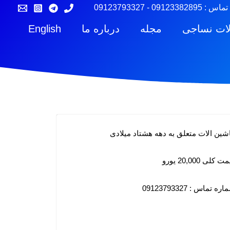
تماس :
09123382895
-
09123793327
لات نساجی
مجله
درباره ما
English
شین الات متعلق به دهه هشتاد میلادی
 کلی 20,000 یورو
ره تماس : 09123793327